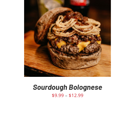
DETAILS
Sourdough Bolognese
$
9.99
–
$
12.99