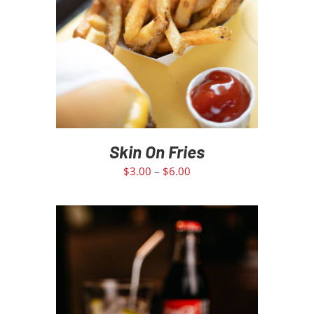
Skin On Fries
$
3.00
–
$
6.00