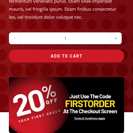
fermentum venenatis purus. Etiam vitae imperdiet
mauris, vel fringilla ipsum. Etiam finibus consectetur
leo, vel tincidunt dolor volutpat nec.
The
Donut
ADD TO CART
Burger
quantity