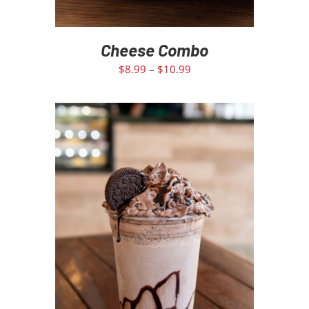
Cheese Combo
$
8.99
–
$
10.99
ADD TO CART
/
DETAILS